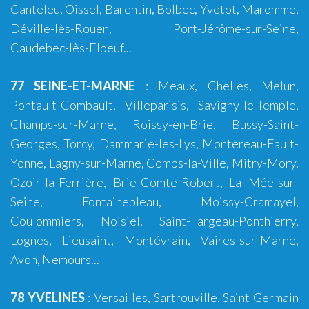
Canteleu, Oissel, Barentin, Bolbec, Yvetot, Maromme,
Déville-lès-Rouen, Port-Jérôme-sur-Seine,
Caudebec-lès-Elbeuf...
77 SEINE-ET-MARNE
:
Meaux
,
Chelles
,
Melun
,
Pontault-Combault
,
Villeparisis
,
Savigny-le-Temple
,
Champs-sur-Marne
,
Roissy-en-Brie
,
Bussy-Saint-
Georges
,
Torcy
,
Dammarie-les-Lys
,
Montereau-Fault-
Yonne
,
Lagny-sur-Marne
,
Combs-la-Ville
,
Mitry-Mory
,
Ozoir-la-Ferrière
,
Brie-Comte-Robert
,
La Mée-sur-
Seine
,
Fontainebleau
,
Moissy-Cramayel
,
Coulommiers
,
Noisiel
,
Saint-Fargeau-Ponthierry
,
Lognes
,
Lieusaint
,
Montévrain
,
Vaires-sur-Marne
,
Avon
,
Nemours
...
78 YVELINES
:
Versailles
, Sartrouville, Saint Germain