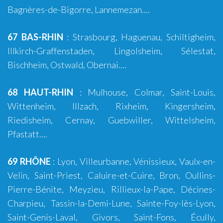
Bagnères-de-Bigorre
, Lannemezan....
67 BAS-RHIN
:
Strasbourg
,
Haguenau
,
Schiltigheim
,
Illkirch-Graffenstaden
,
Lingolsheim
, Sélestat,
Bischheim, Ostwald, Obernai....
68 HAUT-RHIN
:
Mulhouse
,
Colmar
,
Saint-Louis
,
Wittenheim
,
Illzach
,
Rixheim
,
Kingersheim
,
Riedisheim
, Cernay, Guebwiller, Wittelsheim,
Pfastatt....
69 RHÔNE
:
Lyon
,
Villeurbanne
,
Vénissieux
,
Vaulx-en-
Velin
,
Saint-Priest
,
Caluire-et-Cuire
,
Bron
, Oullins-
Pierre-Bénite,
Meyzieu
,
Rillieux-la-Pape
,
Décines-
Charpieu
,
Tassin-la-Demi-Lune
,
Sainte-Foy-lès-Lyon
,
Saint-Genis-Laval
,
Givors
,
Saint-Fons
,
Écully
,