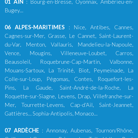
01 AIN
:
Bourg-en-Bresse
,
Oyonnax
,
Ambérieu-en-
Bugey
...
06 ALPES-MARITIMES
:
Nice
,
Antibes
,
Cannes
,
Cagnes-sur-Mer
,
Grasse
,
Le Cannet
,
Saint-Laurent-
du-Var
,
Menton
,
Vallauris
,
Mandelieu-la-Napoule
,
Vence
,
Mougins
,
Villeneuve-Loubet
,
Carros
,
Beausoleil, Roquebrune-Cap-Martin, Valbonne,
Mouans-Sartoux, La Trinité, Biot, Peymeinade, La
Colle-sur-Loup, Pégomas, Contes, Roquefort-les-
Pins, La Gaude, Saint-André-de-la-Roche, La
Roquette-sur-Siagne, Levens, Drap, Villefranche-sur-
Mer, Tourrette-Levens, Cap-d'Ail, Saint-Jeannet,
Gattières...
Sophia-Antipolis
,
Monaco
...
07 ARDÈCHE
:
Annonay
,
Aubenas
, Tournon/Rhône,