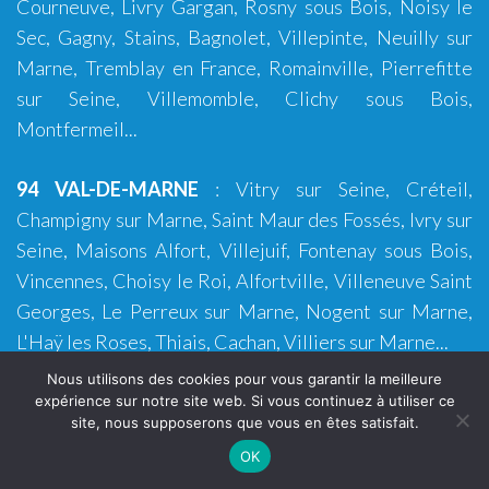
Courneuve, Livry Gargan, Rosny sous Bois, Noisy le
Sec, Gagny, Stains, Bagnolet, Villepinte, Neuilly sur
Marne, Tremblay en France, Romainville, Pierrefitte
sur Seine, Villemomble, Clichy sous Bois,
Montfermeil...
94 VAL-DE-MARNE
:
Vitry sur Seine
,
Créteil
,
Champigny sur Marne, Saint Maur des Fossés, Ivry sur
Seine, Maisons Alfort, Villejuif, Fontenay sous Bois,
Vincennes, Choisy le Roi, Alfortville, Villeneuve Saint
Georges, Le Perreux sur Marne, Nogent sur Marne,
L'Haÿ les Roses, Thiais, Cachan, Villiers sur Marne...
Nous utilisons des cookies pour vous garantir la meilleure
95 VAL-D'OISE
:
Argenteuil
,
Cergy
,
Sarcelles
,
Garges
expérience sur notre site web. Si vous continuez à utiliser ce
site, nous supposerons que vous en êtes satisfait.
lès Gonesse
,
Franconville
,
Pontoise
,
Bezons
,
Herblay
OK
sur Seine
,
Goussainville
,
Ermont
,
Villiers le Bel
,