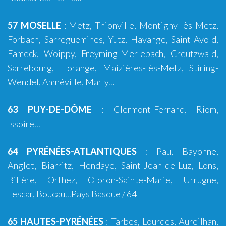
57 MOSELLE
:
Metz
,
Thionville
,
Montigny-lès-Metz
,
Forbach
,
Sarreguemines
,
Yutz
,
Hayange
, Saint-Avold,
Fameck, Woippy, Freyming-Merlebach, Creutzwald,
Sarrebourg, Florange, Maizières-lès-Metz, Stiring-
Wendel, Amnéville, Marly...
63 PUY-DE-DÔME
:
Clermont-Ferrand
,
Riom
,
Issoire
...
64 PYRÉNÉES-ATLANTIQUES
:
Pau
,
Bayonne
,
Anglet
,
Biarritz
,
Hendaye
,
Saint-Jean-de-Luz
,
Lons
,
Billère
,
Orthez
,
Oloron-Sainte-Marie
,
Urrugne
,
Lescar
,
Boucau
...
Pays Basque
/ 64
65 HAUTES-PYRÉNÉES
:
Tarbes
,
Lourdes
, Aureilhan,