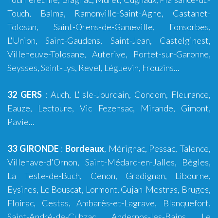
Touch
,
Balma
, Ramonville-Saint-Agne, Castanet-
Tolosan, Saint-Orens-de-Gameville, Fonsorbes,
L'Union,
Saint-Gaudens
, Saint-Jean, Castelginest,
Villeneuve-Tolosane, Auterive, Portet-sur-Garonne,
Seysses, Saint-Lys, Revel, Léguevin, Frouzins...
32 GERS
:
Auch
,
L'Isle-Jourdain
,
Condom
, Fleurance,
Eauze, Lectoure, Vic Fezensac, Mirande, Gimont,
Pavie...
33 GIRONDE
:
Bordeaux
,
Mérignac
,
Pessac
,
Talence
,
Villenave-d'Ornon
,
Saint-Médard-en-Jalles
,
Bègles
,
La Teste-de-Buch
,
Cenon
,
Gradignan
,
Libourne
,
Eysines
,
Le Bouscat
,
Lormont
,
Gujan-Mestras
,
Bruges
,
Floirac
,
Cestas
,
Ambarès-et-Lagrave
,
Blanquefort
,
Saint-André-de-Cubzac
,
Andernos-les-Bains
,
Le