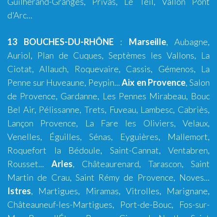
Guilherand-Granges, Privas, Le Teil, Vallon Pont
d'Arc...
13 BOUCHES-DU-RHÔNE
:
Marseille
,
Aubagne
,
Auriol
,
Plan de Cuques
,
Septèmes les Vallons
,
La
Ciotat
,
Allauch
,
Roquevaire
,
Cassis
,
Gémenos
,
La
Penne sur Huveaune
,
Peypin
...
Aix en Provence
,
Salon
de Provence
,
Gardanne
,
Les Pennes Mirabeau
,
Bouc
Bel Air
,
Pélissanne
,
Trets
,
Fuveau
,
Lambesc
,
Cabriès
,
Lançon Provence
,
La Fare les Oliviers
,
Velaux
,
Venelles
,
Éguilles
,
Sénas
,
Eyguières
,
Mallemort
,
Roquefort la Bédoule
,
Saint-Cannat
,
Ventabren
,
Rousset
...
Arles
,
Châteaurenard
,
Tarascon
,
Saint
Martin de Crau
,
Saint Rémy de Provence
,
Noves
...
Istres
,
Martigues
,
Miramas
,
Vitrolles
,
Marignane
,
Châteauneuf-les-Martigues
,
Port-de-Bouc
,
Fos-sur-