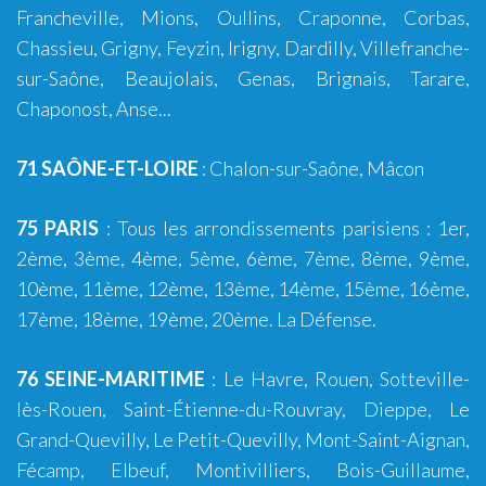
Francheville
,
Mions
,
Oullins
,
Craponne
,
Corbas
,
Chassieu
,
Grigny
,
Feyzin
,
Irigny
,
Dardilly
,
Villefranche-
sur-Saône
,
Beaujolais
,
Genas
,
Brignais
,
Tarare
,
Chaponost
,
Anse
...
71 SAÔNE-ET-LOIRE
:
Chalon-sur-Saône
,
Mâcon
75 PARIS
: Tous les arrondissements parisiens : 1er,
2ème, 3ème, 4ème,
5ème
, 6ème,
7ème
, 8ème, 9ème,
10ème
,
11ème
,
12ème
,
13ème
, 14ème,
15ème
, 16ème,
17ème, 18ème, 19ème,
20ème
. La Défense.
76 SEINE-MARITIME
:
Le Havre
,
Rouen
,
Sotteville-
lès-Rouen
,
Saint-Étienne-du-Rouvray
,
Dieppe
,
Le
Grand-Quevilly
,
Le Petit-Quevilly
,
Mont-Saint-Aignan
,
Fécamp
,
Elbeuf
,
Montivilliers
,
Bois-Guillaume
,