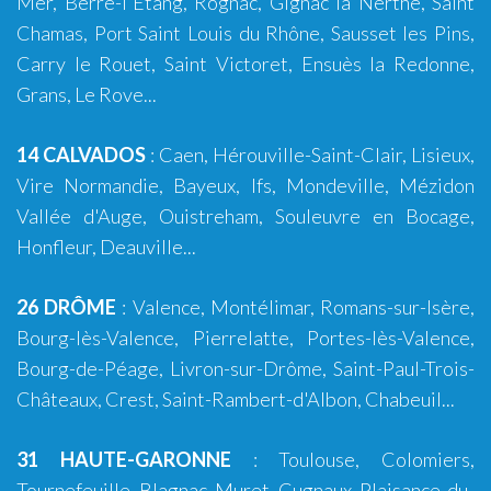
Mer
,
Berre-l'Étang
,
Rognac
,
Gignac la Nerthe
,
Saint
Chamas
,
Port Saint Louis du Rhône
,
Sausset les Pins
,
Carry le Rouet
,
Saint Victoret
,
Ensuès la Redonne
,
Grans
,
Le Rove
...
14 CALVADOS
:
Caen
,
Hérouville-Saint-Clair
,
Lisieux
,
Vire Normandie
,
Bayeux
,
Ifs
,
Mondeville
,
Mézidon
Vallée d'Auge
,
Ouistreham
,
Souleuvre en Bocage
,
Honfleur
,
Deauville
...
26 DRÔME
:
Valence
,
Montélimar
,
Romans-sur-Isère
,
Bourg-lès-Valence
,
Pierrelatte
,
Portes-lès-Valence
,
Bourg-de-Péage
,
Livron-sur-Drôme
,
Saint-Paul-Trois-
Châteaux
,
Crest
,
Saint-Rambert-d'Albon
,
Chabeuil
...
31 HAUTE-GARONNE
:
Toulouse
,
Colomiers
,
Tournefeuille
,
Blagnac
,
Muret
,
Cugnaux
,
Plaisance-du-