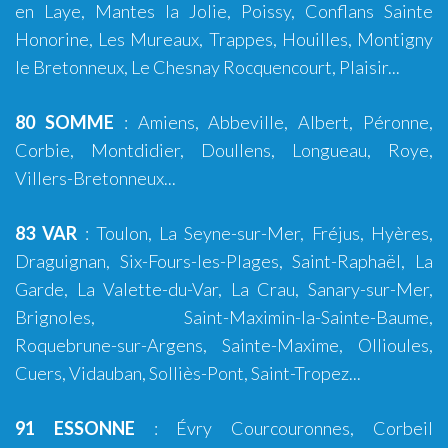
en Laye, Mantes la Jolie, Poissy, Conflans Sainte
Honorine, Les Mureaux, Trappes, Houilles, Montigny
le Bretonneux, Le Chesnay Rocquencourt, Plaisir...
80 SOMME
:
Amiens
,
Abbeville
,
Albert
,
Péronne
,
Corbie
,
Montdidier
,
Doullens
,
Longueau
,
Roye
,
Villers-Bretonneux
...
83 VAR
:
Toulon
,
La Seyne-sur-Mer
,
Fréjus
,
Hyères
,
Draguignan
,
Six-Fours-les-Plages
,
Saint-Raphaël
,
La
Garde
,
La Valette-du-Var
,
La Crau
,
Sanary-sur-Mer
,
Brignoles
,
Saint-Maximin-la-Sainte-Baume
,
Roquebrune-sur-Argens
,
Sainte-Maxime
,
Ollioules
,
Cuers
,
Vidauban
, Solliès-Pont,
Saint-Tropez
...
91 ESSONNE
: Évry Courcouronnes, Corbeil