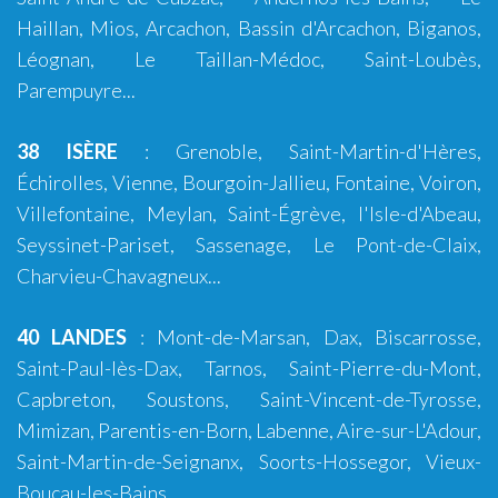
Haillan
,
Mios
,
Arcachon
,
Bassin d'Arcachon
,
Biganos
,
Léognan
,
Le Taillan-Médoc
,
Saint-Loubès
,
Parempuyre
...
38 ISÈRE
:
Grenoble
, Saint-Martin-d'Hères,
Échirolles,
Vienne
,
Bourgoin-Jallieu
, Fontaine,
Voiron
,
Villefontaine, Meylan, Saint-Égrève, l'Isle-d'Abeau,
Seyssinet-Pariset, Sassenage, Le Pont-de-Claix,
Charvieu-Chavagneux...
40 LANDES
:
Mont-de-Marsan
,
Dax
,
Biscarrosse
,
Saint-Paul-lès-Dax
,
Tarnos
,
Saint-Pierre-du-Mont
,
Capbreton
,
Soustons
,
Saint-Vincent-de-Tyrosse
,
Mimizan
,
Parentis-en-Born
,
Labenne
,
Aire-sur-L'Adour
,
Saint-Martin-de-Seignanx
,
Soorts-Hossegor
,
Vieux-
Boucau-les-Bains
...