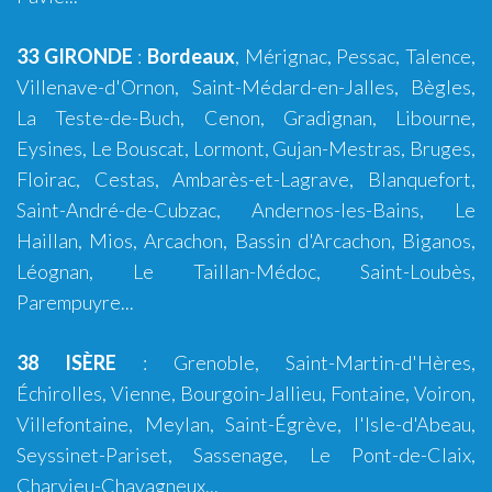
33 GIRONDE
:
Bordeaux
,
Mérignac
,
Pessac
,
Talence
,
Villenave-d'Ornon
,
Saint-Médard-en-Jalles
,
Bègles
,
La Teste-de-Buch
,
Cenon
,
Gradignan
,
Libourne
,
Eysines
,
Le Bouscat
,
Lormont
,
Gujan-Mestras
,
Bruges
,
Floirac
,
Cestas
,
Ambarès-et-Lagrave
,
Blanquefort
,
Saint-André-de-Cubzac
,
Andernos-les-Bains
,
Le
Haillan
,
Mios
,
Arcachon
,
Bassin d'Arcachon
,
Biganos
,
Léognan
,
Le Taillan-Médoc
,
Saint-Loubès
,
Parempuyre
...
38 ISÈRE
:
Grenoble
, Saint-Martin-d'Hères,
Échirolles,
Vienne
,
Bourgoin-Jallieu
, Fontaine,
Voiron
,
Villefontaine, Meylan, Saint-Égrève, l'Isle-d'Abeau,
Seyssinet-Pariset, Sassenage, Le Pont-de-Claix,
Charvieu-Chavagneux...