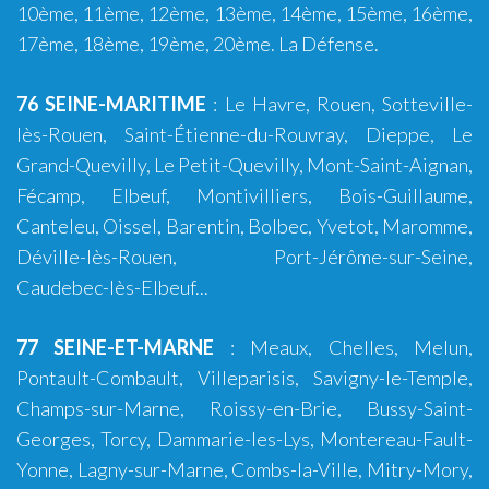
10ème
,
11ème
,
12ème
,
13ème
, 14ème,
15ème
, 16ème,
17ème, 18ème, 19ème,
20ème
. La Défense.
76 SEINE-MARITIME
:
Le Havre
,
Rouen
,
Sotteville-
lès-Rouen
,
Saint-Étienne-du-Rouvray
,
Dieppe
,
Le
Grand-Quevilly
,
Le Petit-Quevilly
,
Mont-Saint-Aignan
,
Fécamp
,
Elbeuf
,
Montivilliers
,
Bois-Guillaume
,
Canteleu, Oissel, Barentin, Bolbec, Yvetot, Maromme,
Déville-lès-Rouen, Port-Jérôme-sur-Seine,
Caudebec-lès-Elbeuf...
77 SEINE-ET-MARNE
:
Meaux
,
Chelles
,
Melun
,
Pontault-Combault
,
Villeparisis
,
Savigny-le-Temple
,
Champs-sur-Marne
,
Roissy-en-Brie
,
Bussy-Saint-
Georges
,
Torcy
,
Dammarie-les-Lys
,
Montereau-Fault-
Yonne
,
Lagny-sur-Marne
,
Combs-la-Ville
,
Mitry-Mory
,