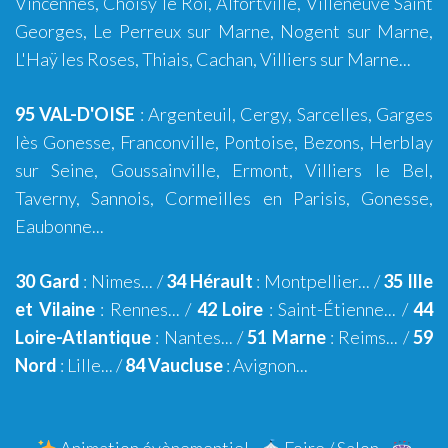
Vincennes, Choisy le Roi, Alfortville, Villeneuve Saint
Georges, Le Perreux sur Marne, Nogent sur Marne,
L'Haÿ les Roses, Thiais, Cachan, Villiers sur Marne...
95 VAL-D'OISE
:
Argenteuil
,
Cergy
,
Sarcelles
,
Garges
lès Gonesse
,
Franconville
,
Pontoise
,
Bezons
,
Herblay
sur Seine
,
Goussainville
,
Ermont
,
Villiers le Bel
,
Taverny
,
Sannois
,
Cormeilles en Parisis
,
Gonesse
,
Eaubonne
...
30 Gard
:
Nimes
... /
34 Hérault
:
Montpellier
... /
35 Ille
et Vilaine
:
Rennes
... /
42 Loire
:
Saint-Étienne
... /
44
Loire-Atlantique
:
Nantes
... /
51 Marne
:
Reims
... /
59
Nord
:
Lille
... /
84 Vaucluse
:
Avignon
...