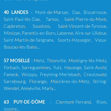
40 LANDES
:
Mont-de-Marsan
,
Dax
,
Biscarrosse
,
Saint-Paul-lès-Dax
,
Tarnos
,
Saint-Pierre-du-Mont
,
Capbreton
,
Soustons
,
Saint-Vincent-de-Tyrosse
,
Mimizan
,
Parentis-en-Born
,
Labenne
,
Aire-sur-L'Adour
,
Saint-Martin-de-Seignanx
,
Soorts-Hossegor
,
Vieux-
Boucau-les-Bains
...
57 MOSELLE
:
Metz
,
Thionville
,
Montigny-lès-Metz
,
Forbach
,
Sarreguemines
,
Yutz
,
Hayange
, Saint-Avold,
Fameck, Woippy, Freyming-Merlebach, Creutzwald,
Sarrebourg, Florange, Maizières-lès-Metz, Stiring-
Wendel, Amnéville, Marly...
63 PUY-DE-DÔME
:
Clermont-Ferrand
,
Riom
,
Issoire
...