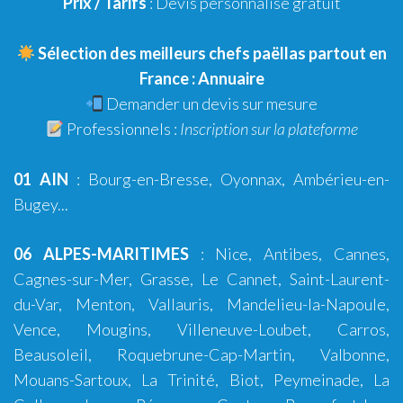
Prix / Tarifs
:
Devis personnalisé gratuit
Sélection des meilleurs chefs paëllas partout en
France :
Annuaire
Demander un
devis sur mesure
Professionnels :
Inscription sur la plateforme
01 AIN
:
Bourg-en-Bresse
,
Oyonnax
,
Ambérieu-en-
Bugey
...
06 ALPES-MARITIMES
:
Nice
,
Antibes
,
Cannes
,
Cagnes-sur-Mer
,
Grasse
,
Le Cannet
,
Saint-Laurent-
du-Var
,
Menton
,
Vallauris
,
Mandelieu-la-Napoule
,
Vence
,
Mougins
,
Villeneuve-Loubet
,
Carros
,
Beausoleil, Roquebrune-Cap-Martin, Valbonne,
Mouans-Sartoux, La Trinité, Biot, Peymeinade, La