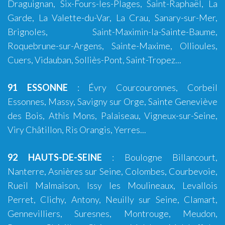
Draguignan
,
Six-Fours-les-Plages
,
Saint-Raphaël
,
La
Garde
,
La Valette-du-Var
,
La Crau
,
Sanary-sur-Mer
,
Brignoles
,
Saint-Maximin-la-Sainte-Baume
,
Roquebrune-sur-Argens
,
Sainte-Maxime
,
Ollioules
,
Cuers
,
Vidauban
, Solliès-Pont,
Saint-Tropez
...
91 ESSONNE
: Évry Courcouronnes, Corbeil
Essonnes, Massy, Savigny sur Orge, Sainte Geneviève
des Bois, Athis Mons, Palaiseau, Vigneux-sur-Seine,
Viry Châtillon, Ris Orangis, Yerres...
92 HAUTS-DE-SEINE
:
Boulogne Billancourt
,
Nanterre, Asnières sur Seine, Colombes, Courbevoie,
Rueil Malmaison, Issy les Moulineaux, Levallois
Perret, Clichy, Antony, Neuilly sur Seine, Clamart,
Gennevilliers, Suresnes, Montrouge, Meudon,