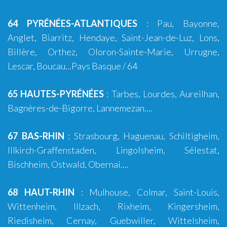
64 PYRÉNÉES-ATLANTIQUES
:
Pau
,
Bayonne
,
Anglet
,
Biarritz
,
Hendaye
,
Saint-Jean-de-Luz
,
Lons
,
Billère
,
Orthez
,
Oloron-Sainte-Marie
,
Urrugne
,
Lescar
,
Boucau
...
Pays Basque
/ 64
65 HAUTES-PYRÉNÉES
:
Tarbes
,
Lourdes
, Aureilhan,
Bagnères-de-Bigorre
, Lannemezan....
67 BAS-RHIN
:
Strasbourg
,
Haguenau
,
Schiltigheim
,
Illkirch-Graffenstaden
,
Lingolsheim
, Sélestat,
Bischheim, Ostwald, Obernai....
68 HAUT-RHIN
:
Mulhouse
,
Colmar
,
Saint-Louis
,
Wittenheim
,
Illzach
,
Rixheim
,
Kingersheim
,
Riedisheim
, Cernay, Guebwiller, Wittelsheim,