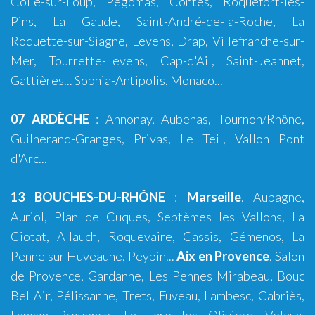
Colle-sur-Loup, Pégomas, Contes, Roquefort-les-
Pins, La Gaude, Saint-André-de-la-Roche, La
Roquette-sur-Siagne, Levens, Drap, Villefranche-sur-
Mer, Tourrette-Levens, Cap-d'Ail, Saint-Jeannet,
Gattières...
Sophia-Antipolis
,
Monaco
...
07 ARDÈCHE
:
Annonay
,
Aubenas
, Tournon/Rhône,
Guilherand-Granges, Privas, Le Teil, Vallon Pont
d'Arc...
13 BOUCHES-DU-RHÔNE
:
Marseille
,
Aubagne
,
Auriol
,
Plan de Cuques
,
Septèmes les Vallons
,
La
Ciotat
,
Allauch
,
Roquevaire
,
Cassis
,
Gémenos
,
La
Penne sur Huveaune
,
Peypin
...
Aix en Provence
,
Salon
de Provence
,
Gardanne
,
Les Pennes Mirabeau
,
Bouc
Bel Air
,
Pélissanne
,
Trets
,
Fuveau
,
Lambesc
,
Cabriès
,