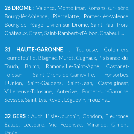
26 DRÔME
:
Valence
,
Montélimar
,
Romans-sur-Isère
,
Bourg-lès-Valence
,
Pierrelatte
,
Portes-lès-Valence
,
Bourg-de-Péage
,
Livron-sur-Drôme
,
Saint-Paul-Trois-
Châteaux
,
Crest
,
Saint-Rambert-d'Albon
,
Chabeuil
...
31 HAUTE-GARONNE
:
Toulouse
,
Colomiers
,
Tournefeuille
,
Blagnac
,
Muret
,
Cugnaux
,
Plaisance-du-
Touch
,
Balma
, Ramonville-Saint-Agne, Castanet-
Tolosan, Saint-Orens-de-Gameville, Fonsorbes,
L'Union,
Saint-Gaudens
, Saint-Jean, Castelginest,
Villeneuve-Tolosane, Auterive, Portet-sur-Garonne,
Seysses, Saint-Lys, Revel, Léguevin, Frouzins...
32 GERS
:
Auch
,
L'Isle-Jourdain
,
Condom
, Fleurance,
Eauze, Lectoure, Vic Fezensac, Mirande, Gimont,
Pavie...