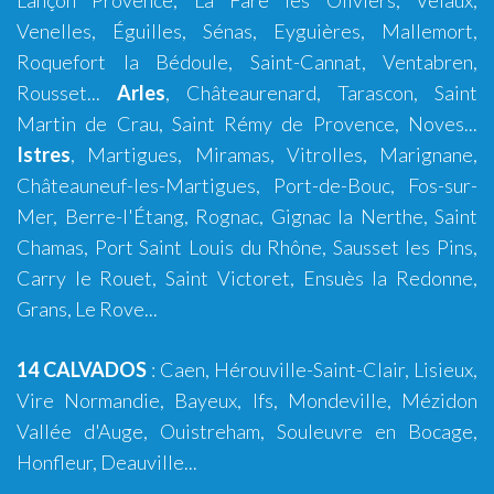
Lançon Provence
,
La Fare les Oliviers
,
Velaux
,
Venelles
,
Éguilles
,
Sénas
,
Eyguières
,
Mallemort
,
Roquefort la Bédoule
,
Saint-Cannat
,
Ventabren
,
Rousset
...
Arles
,
Châteaurenard
,
Tarascon
,
Saint
Martin de Crau
,
Saint Rémy de Provence
,
Noves
...
Istres
,
Martigues
,
Miramas
,
Vitrolles
,
Marignane
,
Châteauneuf-les-Martigues
,
Port-de-Bouc
,
Fos-sur-
Mer
,
Berre-l'Étang
,
Rognac
,
Gignac la Nerthe
,
Saint
Chamas
,
Port Saint Louis du Rhône
,
Sausset les Pins
,
Carry le Rouet
,
Saint Victoret
,
Ensuès la Redonne
,
Grans
,
Le Rove
...
14 CALVADOS
:
Caen
,
Hérouville-Saint-Clair
,
Lisieux
,
Vire Normandie
,
Bayeux
,
Ifs
,
Mondeville
,
Mézidon
Vallée d'Auge
,
Ouistreham
,
Souleuvre en Bocage
,
Honfleur
,
Deauville
...