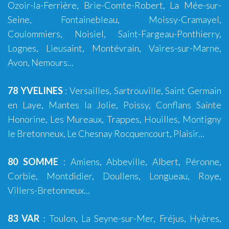
Ozoir-la-Ferrière
,
Brie-Comte-Robert
,
La Mée-sur-
Seine
,
Fontainebleau
,
Moissy-Cramayel
,
Coulommiers
,
Noisiel
,
Saint-Fargeau-Ponthierry
,
Lognes
,
Lieusaint
,
Montévrain
,
Vaires-sur-Marne
,
Avon
,
Nemours
...
78 YVELINES
:
Versailles
, Sartrouville, Saint Germain
en Laye, Mantes la Jolie, Poissy, Conflans Sainte
Honorine, Les Mureaux, Trappes, Houilles, Montigny
le Bretonneux, Le Chesnay Rocquencourt, Plaisir...
80 SOMME
:
Amiens
,
Abbeville
,
Albert
,
Péronne
,
Corbie
,
Montdidier
,
Doullens
,
Longueau
,
Roye
,
Villers-Bretonneux
...
83 VAR
:
Toulon
,
La Seyne-sur-Mer
,
Fréjus
,
Hyères
,