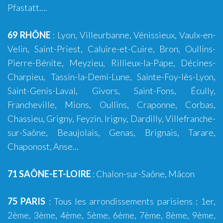
Pfastatt....
69 RHÔNE
:
Lyon
,
Villeurbanne
,
Vénissieux
,
Vaulx-en-
Velin
,
Saint-Priest
,
Caluire-et-Cuire
,
Bron
, Oullins-
Pierre-Bénite,
Meyzieu
,
Rillieux-la-Pape
,
Décines-
Charpieu
,
Tassin-la-Demi-Lune
,
Sainte-Foy-lès-Lyon
,
Saint-Genis-Laval
,
Givors
,
Saint-Fons
,
Écully
,
Francheville
,
Mions
,
Oullins
,
Craponne
,
Corbas
,
Chassieu
,
Grigny
,
Feyzin
,
Irigny
,
Dardilly
,
Villefranche-
sur-Saône
,
Beaujolais
,
Genas
,
Brignais
,
Tarare
,
Chaponost
,
Anse
...
71 SAÔNE-ET-LOIRE
:
Chalon-sur-Saône
,
Mâcon
75 PARIS
: Tous les arrondissements parisiens : 1er,
2ème, 3ème, 4ème,
5ème
, 6ème,
7ème
, 8ème, 9ème,