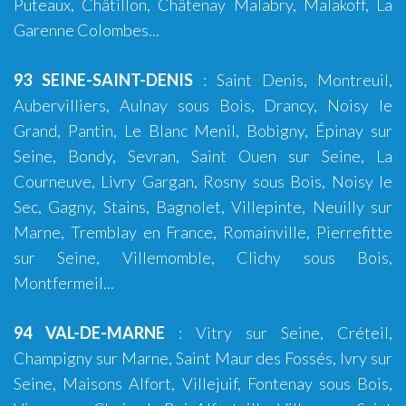
Puteaux, Châtillon, Châtenay Malabry, Malakoff, La
Garenne Colombes...
93 SEINE-SAINT-DENIS
:
Saint Denis
,
Montreuil
,
Aubervilliers, Aulnay sous Bois, Drancy, Noisy le
Grand, Pantin, Le Blanc Menil, Bobigny, Épinay sur
Seine, Bondy, Sevran, Saint Ouen sur Seine, La
Courneuve, Livry Gargan, Rosny sous Bois, Noisy le
Sec, Gagny, Stains, Bagnolet, Villepinte, Neuilly sur
Marne, Tremblay en France, Romainville, Pierrefitte
sur Seine, Villemomble, Clichy sous Bois,
Montfermeil...
94 VAL-DE-MARNE
:
Vitry sur Seine
,
Créteil
,
Champigny sur Marne, Saint Maur des Fossés, Ivry sur
Seine, Maisons Alfort, Villejuif, Fontenay sous Bois,