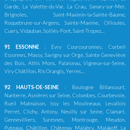
Garde
,
La Valette-du-Var
,
La Crau
,
Sanary-sur-Mer
,
Brignoles
,
Saint-Maximin-la-Sainte-Baume
,
Roquebrune-sur-Argens
,
Sainte-Maxime
,
Ollioules
,
Cuers
,
Vidauban
, Solliès-Pont,
Saint-Tropez
...
91 ESSONNE
: Évry Courcouronnes, Corbeil
Essonnes, Massy, Savigny sur Orge, Sainte Geneviève
des Bois, Athis Mons, Palaiseau, Vigneux-sur-Seine,
Viry Châtillon, Ris Orangis, Yerres...
92 HAUTS-DE-SEINE
:
Boulogne Billancourt
,
Nanterre, Asnières sur Seine, Colombes, Courbevoie,
Rueil Malmaison, Issy les Moulineaux, Levallois
Perret, Clichy, Antony, Neuilly sur Seine, Clamart,
Gennevilliers, Suresnes, Montrouge, Meudon,
Puteaux, Châtillon, Châtenay Malabry, Malakoff, La