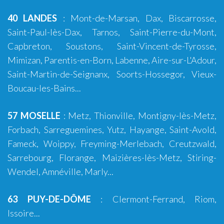
40 LANDES
:
Mont-de-Marsan
,
Dax
,
Biscarrosse
,
Saint-Paul-lès-Dax
,
Tarnos
,
Saint-Pierre-du-Mont
,
Capbreton
,
Soustons
,
Saint-Vincent-de-Tyrosse
,
Mimizan
,
Parentis-en-Born
,
Labenne
,
Aire-sur-L'Adour
,
Saint-Martin-de-Seignanx
,
Soorts-Hossegor
,
Vieux-
Boucau-les-Bains
...
57 MOSELLE
:
Metz
,
Thionville
,
Montigny-lès-Metz
,
Forbach
,
Sarreguemines
,
Yutz
,
Hayange
, Saint-Avold,
Fameck, Woippy, Freyming-Merlebach, Creutzwald,
Sarrebourg, Florange, Maizières-lès-Metz, Stiring-
Wendel, Amnéville, Marly...
63 PUY-DE-DÔME
:
Clermont-Ferrand
,
Riom
,
Issoire
...