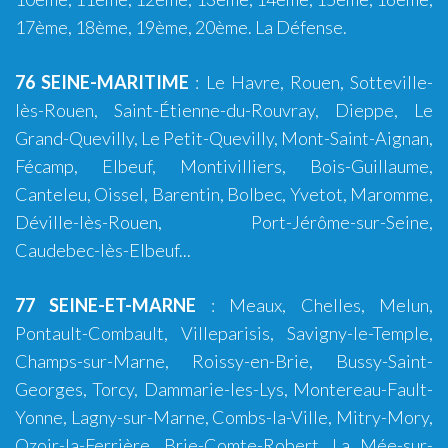
17ème, 18ème, 19ème,
20ème
. La Défense.
76 SEINE-MARITIME
:
Le Havre
,
Rouen
,
Sotteville-
lès-Rouen
,
Saint-Étienne-du-Rouvray
,
Dieppe
,
Le
Grand-Quevilly
,
Le Petit-Quevilly
,
Mont-Saint-Aignan
,
Fécamp
,
Elbeuf
,
Montivilliers
,
Bois-Guillaume
,
Canteleu, Oissel, Barentin, Bolbec, Yvetot, Maromme,
Déville-lès-Rouen, Port-Jérôme-sur-Seine,
Caudebec-lès-Elbeuf...
77 SEINE-ET-MARNE
:
Meaux
,
Chelles
,
Melun
,
Pontault-Combault
,
Villeparisis
,
Savigny-le-Temple
,
Champs-sur-Marne
,
Roissy-en-Brie
,
Bussy-Saint-
Georges
,
Torcy
,
Dammarie-les-Lys
,
Montereau-Fault-
Yonne
,
Lagny-sur-Marne
,
Combs-la-Ville
,
Mitry-Mory
,
Ozoir-la-Ferrière
,
Brie-Comte-Robert
,
La Mée-sur-