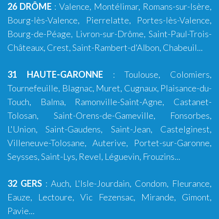
26 DRÔME
:
Valence
,
Montélimar
,
Romans-sur-Isère
,
Bourg-lès-Valence
,
Pierrelatte
,
Portes-lès-Valence
,
Bourg-de-Péage
,
Livron-sur-Drôme
,
Saint-Paul-Trois-
Châteaux
,
Crest
,
Saint-Rambert-d'Albon
,
Chabeuil
...
31 HAUTE-GARONNE
:
Toulouse
,
Colomiers
,
Tournefeuille
,
Blagnac
,
Muret
,
Cugnaux
,
Plaisance-du-
Touch
,
Balma
, Ramonville-Saint-Agne, Castanet-
Tolosan, Saint-Orens-de-Gameville, Fonsorbes,
L'Union,
Saint-Gaudens
, Saint-Jean, Castelginest,
Villeneuve-Tolosane, Auterive, Portet-sur-Garonne,
Seysses, Saint-Lys, Revel, Léguevin, Frouzins...
32 GERS
:
Auch
,
L'Isle-Jourdain
,
Condom
, Fleurance,
Eauze, Lectoure, Vic Fezensac, Mirande, Gimont,
Pavie...