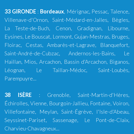
33 GIRONDE
:
Bordeaux
,
Mérignac
,
Pessac
,
Talence
,
Villenave-d'Ornon
,
Saint-Médard-en-Jalles
,
Bègles
,
La Teste-de-Buch
,
Cenon
,
Gradignan
,
Libourne
,
Eysines
,
Le Bouscat
,
Lormont
,
Gujan-Mestras
,
Bruges
,
Floirac
,
Cestas
,
Ambarès-et-Lagrave
,
Blanquefort
,
Saint-André-de-Cubzac
,
Andernos-les-Bains
,
Le
Haillan
,
Mios
,
Arcachon
,
Bassin d'Arcachon
,
Biganos
,
Léognan
,
Le Taillan-Médoc
,
Saint-Loubès
,
Parempuyre
...
38 ISÈRE
:
Grenoble
, Saint-Martin-d'Hères,
Échirolles,
Vienne
,
Bourgoin-Jallieu
, Fontaine,
Voiron
,
Villefontaine, Meylan, Saint-Égrève, l'Isle-d'Abeau,
Seyssinet-Pariset, Sassenage, Le Pont-de-Claix,
Charvieu-Chavagneux...