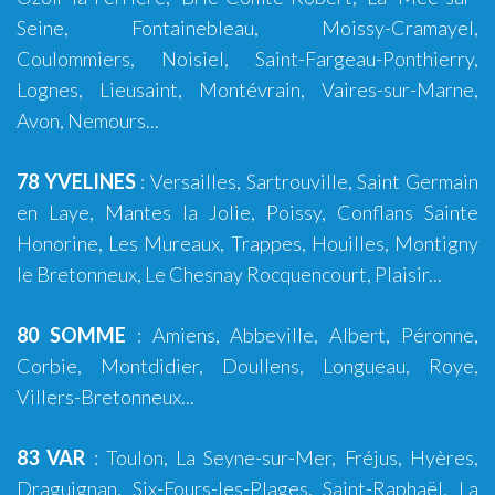
Seine
,
Fontainebleau
,
Moissy-Cramayel
,
Coulommiers
,
Noisiel
,
Saint-Fargeau-Ponthierry
,
Lognes
,
Lieusaint
,
Montévrain
,
Vaires-sur-Marne
,
Avon
,
Nemours
...
78 YVELINES
:
Versailles
, Sartrouville, Saint Germain
en Laye, Mantes la Jolie, Poissy, Conflans Sainte
Honorine, Les Mureaux, Trappes, Houilles, Montigny
le Bretonneux, Le Chesnay Rocquencourt, Plaisir...
80 SOMME
:
Amiens
,
Abbeville
,
Albert
,
Péronne
,
Corbie
,
Montdidier
,
Doullens
,
Longueau
,
Roye
,
Villers-Bretonneux
...
83 VAR
:
Toulon
,
La Seyne-sur-Mer
,
Fréjus
,
Hyères
,
Draguignan
,
Six-Fours-les-Plages
,
Saint-Raphaël
,
La