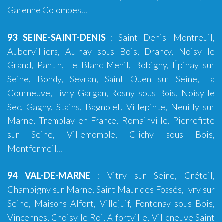
Garenne Colombes...
93 SEINE-SAINT-DENIS
:
Saint Denis
,
Montreuil
,
Aubervilliers, Aulnay sous Bois, Drancy, Noisy le
Grand, Pantin, Le Blanc Menil, Bobigny, Épinay sur
Seine, Bondy, Sevran, Saint Ouen sur Seine, La
Courneuve, Livry Gargan, Rosny sous Bois, Noisy le
Sec, Gagny, Stains, Bagnolet, Villepinte, Neuilly sur
Marne, Tremblay en France, Romainville, Pierrefitte
sur Seine, Villemomble, Clichy sous Bois,
Montfermeil...
94 VAL-DE-MARNE
:
Vitry sur Seine
,
Créteil
,
Champigny sur Marne, Saint Maur des Fossés, Ivry sur
Seine, Maisons Alfort, Villejuif, Fontenay sous Bois,
Vincennes, Choisy le Roi, Alfortville, Villeneuve Saint