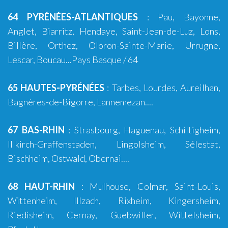
64 PYRÉNÉES-ATLANTIQUES
:
Pau
,
Bayonne
,
Anglet
,
Biarritz
,
Hendaye
,
Saint-Jean-de-Luz
,
Lons
,
Billère
,
Orthez
,
Oloron-Sainte-Marie
,
Urrugne
,
Lescar
,
Boucau
...
Pays Basque
/ 64
65 HAUTES-PYRÉNÉES
:
Tarbes
,
Lourdes
, Aureilhan,
Bagnères-de-Bigorre
, Lannemezan....
67 BAS-RHIN
:
Strasbourg
,
Haguenau
,
Schiltigheim
,
Illkirch-Graffenstaden
,
Lingolsheim
, Sélestat,
Bischheim, Ostwald, Obernai....
68 HAUT-RHIN
:
Mulhouse
,
Colmar
,
Saint-Louis
,
Wittenheim
,
Illzach
,
Rixheim
,
Kingersheim
,
Riedisheim
, Cernay, Guebwiller, Wittelsheim,