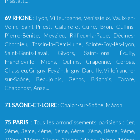
Pfastatt....
69 RHÔNE
:
Lyon
,
Villeurbanne
,
Vénissieux
,
Vaulx-en-
Velin
,
Saint-Priest
,
Caluire-et-Cuire
,
Bron
, Oullins-
Pierre-Bénite,
Meyzieu
,
Rillieux-la-Pape
,
Décines-
Charpieu
,
Tassin-la-Demi-Lune
,
Sainte-Foy-lès-Lyon
,
Saint-Genis-Laval
,
Givors
,
Saint-Fons
,
Écully
,
Francheville
,
Mions
,
Oullins
,
Craponne
,
Corbas
,
Chassieu
,
Grigny
,
Feyzin
,
Irigny
,
Dardilly
,
Villefranche-
sur-Saône
,
Beaujolais
,
Genas
,
Brignais
,
Tarare
,
Chaponost
,
Anse
...
71 SAÔNE-ET-LOIRE
:
Chalon-sur-Saône
,
Mâcon
75 PARIS
: Tous les arrondissements parisiens : 1er,
2ème, 3ème, 4ème,
5ème
, 6ème,
7ème
, 8ème, 9ème,
10ème
,
11ème
,
12ème
,
13ème
, 14ème,
15ème
, 16ème,