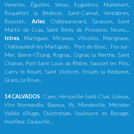
Venelles
,
Éguilles
,
Sénas
,
Eyguières
,
Mallemort
,
Roquefort la Bédoule
,
Saint-Cannat
,
Ventabren
,
Rousset
...
Arles
,
Châteaurenard
,
Tarascon
,
Saint
Martin de Crau
,
Saint Rémy de Provence
,
Noves
...
Istres
,
Martigues
,
Miramas
,
Vitrolles
,
Marignane
,
Châteauneuf-les-Martigues
,
Port-de-Bouc
,
Fos-sur-
Mer
,
Berre-l'Étang
,
Rognac
,
Gignac la Nerthe
,
Saint
Chamas
,
Port Saint Louis du Rhône
,
Sausset les Pins
,
Carry le Rouet
,
Saint Victoret
,
Ensuès la Redonne
,
Grans
,
Le Rove
...
14 CALVADOS
:
Caen
,
Hérouville-Saint-Clair
,
Lisieux
,
Vire Normandie
,
Bayeux
,
Ifs
,
Mondeville
,
Mézidon
Vallée d'Auge
,
Ouistreham
,
Souleuvre en Bocage
,
Honfleur
,
Deauville
...