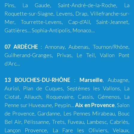
Pins, La Gaude, Saint-André-de-la-Roche, La
Roquette-sur-Siagne, Levens, Drap, Villefranche-sur-
Mer, Tourrette-Levens, Cap-d'Ail, Saint-Jeannet,
Gattières...
Sophia-Antipolis
,
Monaco
...
07 ARDÈCHE
:
Annonay
,
Aubenas
, Tournon/Rhône,
Guilherand-Granges, Privas, Le Teil, Vallon Pont
d'Arc...
13 BOUCHES-DU-RHÔNE
:
Marseille
,
Aubagne
,
Auriol
,
Plan de Cuques
,
Septèmes les Vallons
,
La
Ciotat
,
Allauch
,
Roquevaire
,
Cassis
,
Gémenos
,
La
Penne sur Huveaune
,
Peypin
...
Aix en Provence
,
Salon
de Provence
,
Gardanne
,
Les Pennes Mirabeau
,
Bouc
Bel Air
,
Pélissanne
,
Trets
,
Fuveau
,
Lambesc
,
Cabriès
,
Lançon Provence
,
La Fare les Oliviers
,
Velaux
,