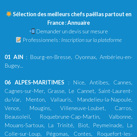
Sélection des meilleurs chefs paëllas partout en
France :
Annuaire
Demander un
devis sur mesure
Professionnels :
Inscription sur la plateforme
01 AIN
:
Bourg-en-Bresse
,
Oyonnax
,
Ambérieu-en-
Bugey
...
06 ALPES-MARITIMES
:
Nice
,
Antibes
,
Cannes
,
Cagnes-sur-Mer
,
Grasse
,
Le Cannet
,
Saint-Laurent-
du-Var
,
Menton
,
Vallauris
,
Mandelieu-la-Napoule
,
Vence
,
Mougins
,
Villeneuve-Loubet
,
Carros
,
Beausoleil, Roquebrune-Cap-Martin, Valbonne,
Mouans-Sartoux, La Trinité, Biot, Peymeinade, La
Colle-sur-Loup, Pégomas, Contes, Roquefort-les-