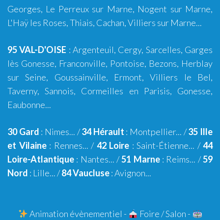
Georges, Le Perreux sur Marne, Nogent sur Marne,
L'Haÿ les Roses, Thiais, Cachan, Villiers sur Marne...
95 VAL-D'OISE
:
Argenteuil
,
Cergy
,
Sarcelles
,
Garges
lès Gonesse
,
Franconville
,
Pontoise
,
Bezons
,
Herblay
sur Seine
,
Goussainville
,
Ermont
,
Villiers le Bel
,
Taverny
,
Sannois
,
Cormeilles en Parisis
,
Gonesse
,
Eaubonne
...
30 Gard
:
Nimes
... /
34 Hérault
:
Montpellier
... /
35 Ille
et Vilaine
:
Rennes
... /
42 Loire
:
Saint-Étienne
... /
44
Loire-Atlantique
:
Nantes
... /
51 Marne
:
Reims
... /
59
Nord
:
Lille
... /
84 Vaucluse
:
Avignon
...
Animation évènementiel
-
Foire / Salon -