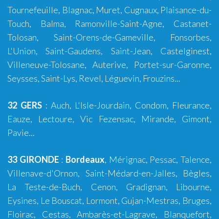
Tournefeuille
,
Blagnac
,
Muret
,
Cugnaux
,
Plaisance-du-
Touch
,
Balma
, Ramonville-Saint-Agne, Castanet-
Tolosan, Saint-Orens-de-Gameville, Fonsorbes,
L'Union,
Saint-Gaudens
, Saint-Jean, Castelginest,
Villeneuve-Tolosane, Auterive, Portet-sur-Garonne,
Seysses, Saint-Lys, Revel, Léguevin, Frouzins...
32 GERS
:
Auch
,
L'Isle-Jourdain
,
Condom
, Fleurance,
Eauze, Lectoure, Vic Fezensac, Mirande, Gimont,
Pavie...
33 GIRONDE
:
Bordeaux
,
Mérignac
,
Pessac
,
Talence
,
Villenave-d'Ornon
,
Saint-Médard-en-Jalles
,
Bègles
,
La Teste-de-Buch
,
Cenon
,
Gradignan
,
Libourne
,
Eysines
,
Le Bouscat
,
Lormont
,
Gujan-Mestras
,
Bruges
,
Floirac
,
Cestas
,
Ambarès-et-Lagrave
,
Blanquefort
,