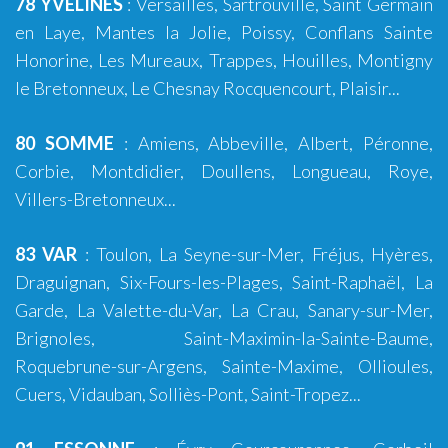
78 YVELINES
:
Versailles
, Sartrouville, Saint Germain
en Laye, Mantes la Jolie, Poissy, Conflans Sainte
Honorine, Les Mureaux, Trappes, Houilles, Montigny
le Bretonneux, Le Chesnay Rocquencourt, Plaisir...
80 SOMME
:
Amiens
,
Abbeville
,
Albert
,
Péronne
,
Corbie
,
Montdidier
,
Doullens
,
Longueau
,
Roye
,
Villers-Bretonneux
...
83 VAR
:
Toulon
,
La Seyne-sur-Mer
,
Fréjus
,
Hyères
,
Draguignan
,
Six-Fours-les-Plages
,
Saint-Raphaël
,
La
Garde
,
La Valette-du-Var
,
La Crau
,
Sanary-sur-Mer
,
Brignoles
,
Saint-Maximin-la-Sainte-Baume
,
Roquebrune-sur-Argens
,
Sainte-Maxime
,
Ollioules
,
Cuers
,
Vidauban
, Solliès-Pont,
Saint-Tropez
...