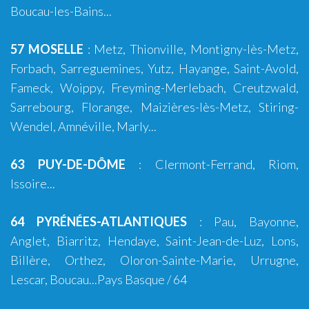
Boucau-les-Bains
...
57 MOSELLE
:
Metz
,
Thionville
,
Montigny-lès-Metz
,
Forbach
,
Sarreguemines
,
Yutz
,
Hayange
, Saint-Avold,
Fameck, Woippy, Freyming-Merlebach, Creutzwald,
Sarrebourg, Florange, Maizières-lès-Metz, Stiring-
Wendel, Amnéville, Marly...
63 PUY-DE-DÔME
:
Clermont-Ferrand
,
Riom
,
Issoire
...
64 PYRÉNÉES-ATLANTIQUES
:
Pau
,
Bayonne
,
Anglet
,
Biarritz
,
Hendaye
,
Saint-Jean-de-Luz
,
Lons
,
Billère
,
Orthez
,
Oloron-Sainte-Marie
,
Urrugne
,
Lescar
,
Boucau
...
Pays Basque
/ 64