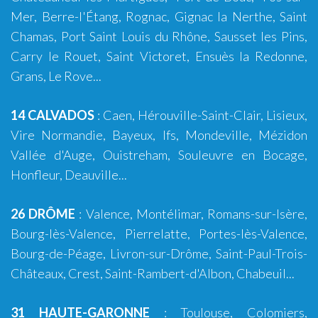
Mer
,
Berre-l'Étang
,
Rognac
,
Gignac la Nerthe
,
Saint
Chamas
,
Port Saint Louis du Rhône
,
Sausset les Pins
,
Carry le Rouet
,
Saint Victoret
,
Ensuès la Redonne
,
Grans
,
Le Rove
...
14 CALVADOS
:
Caen
,
Hérouville-Saint-Clair
,
Lisieux
,
Vire Normandie
,
Bayeux
,
Ifs
,
Mondeville
,
Mézidon
Vallée d'Auge
,
Ouistreham
,
Souleuvre en Bocage
,
Honfleur
,
Deauville
...
26 DRÔME
:
Valence
,
Montélimar
,
Romans-sur-Isère
,
Bourg-lès-Valence
,
Pierrelatte
,
Portes-lès-Valence
,
Bourg-de-Péage
,
Livron-sur-Drôme
,
Saint-Paul-Trois-
Châteaux
,
Crest
,
Saint-Rambert-d'Albon
,
Chabeuil
...
31 HAUTE-GARONNE
:
Toulouse
,
Colomiers
,