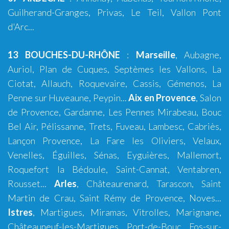
Guilherand-Granges, Privas, Le Teil, Vallon Pont
d'Arc...
13 BOUCHES-DU-RHÔNE
:
Marseille
,
Aubagne
,
Auriol
,
Plan de Cuques
,
Septèmes les Vallons
,
La
Ciotat
,
Allauch
,
Roquevaire
,
Cassis
,
Gémenos
,
La
Penne sur Huveaune
,
Peypin
...
Aix en Provence
,
Salon
de Provence
,
Gardanne
,
Les Pennes Mirabeau
,
Bouc
Bel Air
,
Pélissanne
,
Trets
,
Fuveau
,
Lambesc
,
Cabriès
,
Lançon Provence
,
La Fare les Oliviers
,
Velaux
,
Venelles
,
Éguilles
,
Sénas
,
Eyguières
,
Mallemort
,
Roquefort la Bédoule
,
Saint-Cannat
,
Ventabren
,
Rousset
...
Arles
,
Châteaurenard
,
Tarascon
,
Saint
Martin de Crau
,
Saint Rémy de Provence
,
Noves
...
Istres
,
Martigues
,
Miramas
,
Vitrolles
,
Marignane
,
Châteauneuf-les-Martigues
,
Port-de-Bouc
,
Fos-sur-