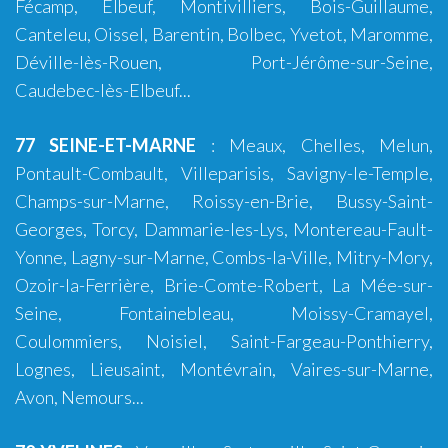
Fécamp
,
Elbeuf
,
Montivilliers
,
Bois-Guillaume
,
Canteleu, Oissel, Barentin, Bolbec, Yvetot, Maromme,
Déville-lès-Rouen, Port-Jérôme-sur-Seine,
Caudebec-lès-Elbeuf...
77 SEINE-ET-MARNE
:
Meaux
,
Chelles
,
Melun
,
Pontault-Combault
,
Villeparisis
,
Savigny-le-Temple
,
Champs-sur-Marne
,
Roissy-en-Brie
,
Bussy-Saint-
Georges
,
Torcy
,
Dammarie-les-Lys
,
Montereau-Fault-
Yonne
,
Lagny-sur-Marne
,
Combs-la-Ville
,
Mitry-Mory
,
Ozoir-la-Ferrière
,
Brie-Comte-Robert
,
La Mée-sur-
Seine
,
Fontainebleau
,
Moissy-Cramayel
,
Coulommiers
,
Noisiel
,
Saint-Fargeau-Ponthierry
,
Lognes
,
Lieusaint
,
Montévrain
,
Vaires-sur-Marne
,
Avon
,
Nemours
...