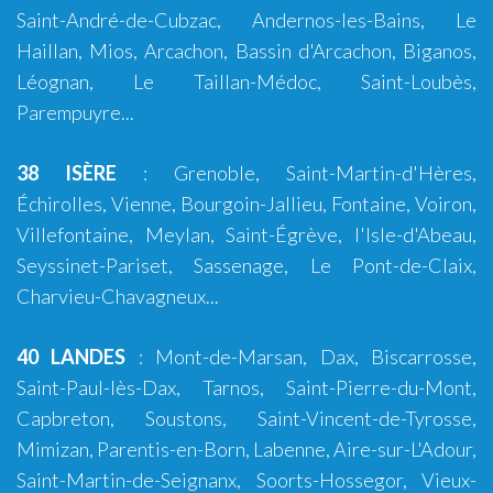
Saint-André-de-Cubzac
,
Andernos-les-Bains
,
Le
Haillan
,
Mios
,
Arcachon
,
Bassin d'Arcachon
,
Biganos
,
Léognan
,
Le Taillan-Médoc
,
Saint-Loubès
,
Parempuyre
...
38 ISÈRE
:
Grenoble
, Saint-Martin-d'Hères,
Échirolles,
Vienne
,
Bourgoin-Jallieu
, Fontaine,
Voiron
,
Villefontaine, Meylan, Saint-Égrève, l'Isle-d'Abeau,
Seyssinet-Pariset, Sassenage, Le Pont-de-Claix,
Charvieu-Chavagneux...
40 LANDES
:
Mont-de-Marsan
,
Dax
,
Biscarrosse
,
Saint-Paul-lès-Dax
,
Tarnos
,
Saint-Pierre-du-Mont
,
Capbreton
,
Soustons
,
Saint-Vincent-de-Tyrosse
,
Mimizan
,
Parentis-en-Born
,
Labenne
,
Aire-sur-L'Adour
,
Saint-Martin-de-Seignanx
,
Soorts-Hossegor
,
Vieux-