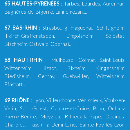
65 HAUTES-PYRÉNÉES
:
Tarbes
,
Lourdes
, Aureilhan,
Bagnères-de-Bigorre
, Lannemezan....
67 BAS-RHIN
:
Strasbourg
,
Haguenau
,
Schiltigheim
,
Illkirch-Graffenstaden
,
Lingolsheim
, Sélestat,
Bischheim, Ostwald, Obernai....
68 HAUT-RHIN
:
Mulhouse
,
Colmar
,
Saint-Louis
,
Wittenheim
,
Illzach
,
Rixheim
,
Kingersheim
,
Riedisheim
, Cernay, Guebwiller, Wittelsheim,
Pfastatt....
69 RHÔNE
:
Lyon
,
Villeurbanne
,
Vénissieux
,
Vaulx-en-
Velin
,
Saint-Priest
,
Caluire-et-Cuire
,
Bron
, Oullins-
Pierre-Bénite,
Meyzieu
,
Rillieux-la-Pape
,
Décines-
Charpieu
,
Tassin-la-Demi-Lune
,
Sainte-Foy-lès-Lyon
,