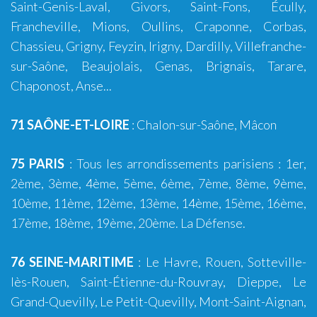
Saint-Genis-Laval
,
Givors
,
Saint-Fons
,
Écully
,
Francheville
,
Mions
,
Oullins
,
Craponne
,
Corbas
,
Chassieu
,
Grigny
,
Feyzin
,
Irigny
,
Dardilly
,
Villefranche-
sur-Saône
,
Beaujolais
,
Genas
,
Brignais
,
Tarare
,
Chaponost
,
Anse
...
71 SAÔNE-ET-LOIRE
:
Chalon-sur-Saône
,
Mâcon
75 PARIS
: Tous les arrondissements parisiens : 1er,
2ème, 3ème, 4ème,
5ème
, 6ème,
7ème
, 8ème, 9ème,
10ème
,
11ème
,
12ème
,
13ème
, 14ème,
15ème
, 16ème,
17ème, 18ème, 19ème,
20ème
. La Défense.
76 SEINE-MARITIME
:
Le Havre
,
Rouen
,
Sotteville-
lès-Rouen
,
Saint-Étienne-du-Rouvray
,
Dieppe
,
Le
Grand-Quevilly
,
Le Petit-Quevilly
,
Mont-Saint-Aignan
,