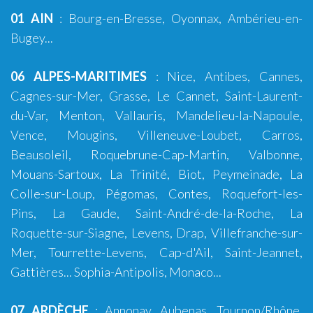
01 AIN
:
Bourg-en-Bresse
,
Oyonnax
,
Ambérieu-en-
Bugey
...
06 ALPES-MARITIMES
:
Nice
,
Antibes
,
Cannes
,
Cagnes-sur-Mer
,
Grasse
,
Le Cannet
,
Saint-Laurent-
du-Var
,
Menton
,
Vallauris
,
Mandelieu-la-Napoule
,
Vence
,
Mougins
,
Villeneuve-Loubet
,
Carros
,
Beausoleil, Roquebrune-Cap-Martin, Valbonne,
Mouans-Sartoux, La Trinité, Biot, Peymeinade, La
Colle-sur-Loup, Pégomas, Contes, Roquefort-les-
Pins, La Gaude, Saint-André-de-la-Roche, La
Roquette-sur-Siagne, Levens, Drap, Villefranche-sur-
Mer, Tourrette-Levens, Cap-d'Ail, Saint-Jeannet,
Gattières...
Sophia-Antipolis
,
Monaco
...
07 ARDÈCHE
:
Annonay
,
Aubenas
, Tournon/Rhône,