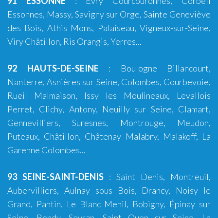
91 ESSONNE
: Évry Courcouronnes, Corbeil
Essonnes, Massy, Savigny sur Orge, Sainte Geneviève
des Bois, Athis Mons, Palaiseau, Vigneux-sur-Seine,
Viry Châtillon, Ris Orangis, Yerres...
92 HAUTS-DE-SEINE
:
Boulogne Billancourt
,
Nanterre, Asnières sur Seine, Colombes, Courbevoie,
Rueil Malmaison, Issy les Moulineaux, Levallois
Perret, Clichy, Antony, Neuilly sur Seine, Clamart,
Gennevilliers, Suresnes, Montrouge, Meudon,
Puteaux, Châtillon, Châtenay Malabry, Malakoff, La
Garenne Colombes...
93 SEINE-SAINT-DENIS
:
Saint Denis
,
Montreuil
,
Aubervilliers, Aulnay sous Bois, Drancy, Noisy le
Grand, Pantin, Le Blanc Menil, Bobigny, Épinay sur
Seine, Bondy, Sevran, Saint Ouen sur Seine, La