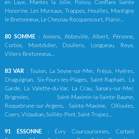
en Laye, Mantes la Jolie, Poissy, Conflans Sainte
Honorine, Les Mureaux, Trappes, Houilles, Montigny
le Bretonneux, Le Chesnay Rocquencourt, Plaisir...
80 SOMME
:
Amiens
,
Abbeville
,
Albert
,
Péronne
,
Corbie
,
Montdidier
,
Doullens
,
Longueau
,
Roye
,
Villers-Bretonneux
...
83 VAR
:
Toulon
,
La Seyne-sur-Mer
,
Fréjus
,
Hyères
,
Draguignan
,
Six-Fours-les-Plages
,
Saint-Raphaël
,
La
Garde
,
La Valette-du-Var
,
La Crau
,
Sanary-sur-Mer
,
Brignoles
,
Saint-Maximin-la-Sainte-Baume
,
Roquebrune-sur-Argens
,
Sainte-Maxime
,
Ollioules
,
Cuers
,
Vidauban
, Solliès-Pont,
Saint-Tropez
...
91 ESSONNE
: Évry Courcouronnes, Corbeil