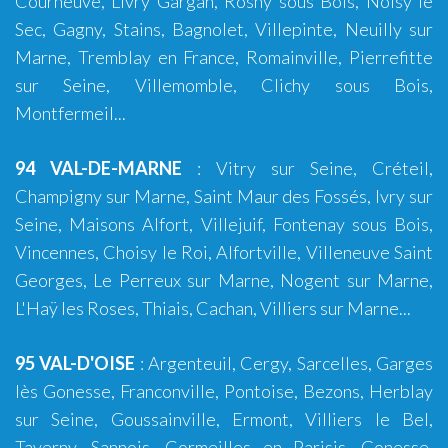
Courneuve, Livry Gargan, Rosny sous Bois, Noisy le
Sec, Gagny, Stains, Bagnolet, Villepinte, Neuilly sur
Marne, Tremblay en France, Romainville, Pierrefitte
sur Seine, Villemomble, Clichy sous Bois,
Montfermeil...
94 VAL-DE-MARNE
:
Vitry sur Seine
,
Créteil
,
Champigny sur Marne, Saint Maur des Fossés, Ivry sur
Seine, Maisons Alfort, Villejuif, Fontenay sous Bois,
Vincennes, Choisy le Roi, Alfortville, Villeneuve Saint
Georges, Le Perreux sur Marne, Nogent sur Marne,
L'Haÿ les Roses, Thiais, Cachan, Villiers sur Marne...
95 VAL-D'OISE
:
Argenteuil
,
Cergy
,
Sarcelles
,
Garges
lès Gonesse
,
Franconville
,
Pontoise
,
Bezons
,
Herblay
sur Seine
,
Goussainville
,
Ermont
,
Villiers le Bel
,
Taverny
,
Sannois
,
Cormeilles en Parisis
,
Gonesse
,