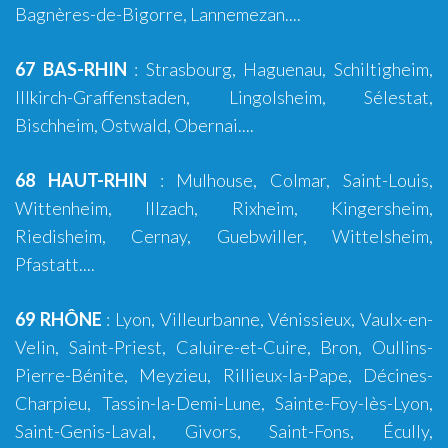
Bagnères-de-Bigorre
, Lannemezan....
67 BAS-RHIN
:
Strasbourg
,
Haguenau
,
Schiltigheim
,
Illkirch-Graffenstaden
,
Lingolsheim
, Sélestat,
Bischheim, Ostwald, Obernai....
68 HAUT-RHIN
:
Mulhouse
,
Colmar
,
Saint-Louis
,
Wittenheim
,
Illzach
,
Rixheim
,
Kingersheim
,
Riedisheim
, Cernay, Guebwiller, Wittelsheim,
Pfastatt....
69 RHÔNE
:
Lyon
,
Villeurbanne
,
Vénissieux
,
Vaulx-en-
Velin
,
Saint-Priest
,
Caluire-et-Cuire
,
Bron
, Oullins-
Pierre-Bénite,
Meyzieu
,
Rillieux-la-Pape
,
Décines-
Charpieu
,
Tassin-la-Demi-Lune
,
Sainte-Foy-lès-Lyon
,
Saint-Genis-Laval
,
Givors
,
Saint-Fons
,
Écully
,