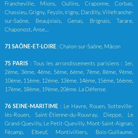
Francheville
,
Mions
,
Oullins
,
Craponne
,
Corbas
,
Chassieu
,
Grigny
,
Feyzin
,
Irigny
,
Dardilly
,
Villefranche-
sur-Saône
,
Beaujolais
,
Genas
,
Brignais
,
Tarare
,
Chaponost
,
Anse
...
71 SAÔNE-ET-LOIRE
:
Chalon-sur-Saône
,
Mâcon
75 PARIS
: Tous les arrondissements parisiens : 1er,
2ème, 3ème, 4ème,
5ème
, 6ème,
7ème
, 8ème, 9ème,
10ème
,
11ème
,
12ème
,
13ème
, 14ème,
15ème
, 16ème,
17ème, 18ème, 19ème,
20ème
. La Défense.
76 SEINE-MARITIME
:
Le Havre
,
Rouen
,
Sotteville-
lès-Rouen
,
Saint-Étienne-du-Rouvray
,
Dieppe
,
Le
Grand-Quevilly
,
Le Petit-Quevilly
,
Mont-Saint-Aignan
,
Fécamp
,
Elbeuf
,
Montivilliers
,
Bois-Guillaume
,