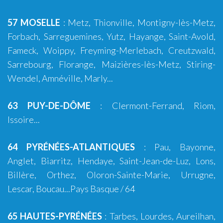
57 MOSELLE
:
Metz
,
Thionville
,
Montigny-lès-Metz
,
Forbach
,
Sarreguemines
,
Yutz
,
Hayange
, Saint-Avold,
Fameck, Woippy, Freyming-Merlebach, Creutzwald,
Sarrebourg, Florange, Maizières-lès-Metz, Stiring-
Wendel, Amnéville, Marly...
63 PUY-DE-DÔME
:
Clermont-Ferrand
,
Riom
,
Issoire
...
64 PYRÉNÉES-ATLANTIQUES
:
Pau
,
Bayonne
,
Anglet
,
Biarritz
,
Hendaye
,
Saint-Jean-de-Luz
,
Lons
,
Billère
,
Orthez
,
Oloron-Sainte-Marie
,
Urrugne
,
Lescar
,
Boucau
...
Pays Basque
/ 64
65 HAUTES-PYRÉNÉES
:
Tarbes
,
Lourdes
, Aureilhan,