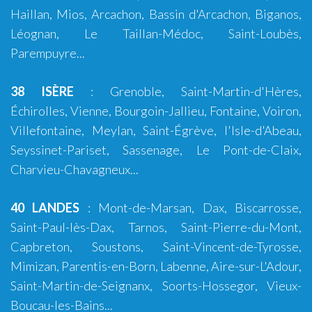
Haillan
,
Mios
,
Arcachon
,
Bassin d'Arcachon
,
Biganos
,
Léognan
,
Le Taillan-Médoc
,
Saint-Loubès
,
Parempuyre
...
38 ISÈRE
:
Grenoble
, Saint-Martin-d'Hères,
Échirolles,
Vienne
,
Bourgoin-Jallieu
, Fontaine,
Voiron
,
Villefontaine, Meylan, Saint-Égrève, l'Isle-d'Abeau,
Seyssinet-Pariset, Sassenage, Le Pont-de-Claix,
Charvieu-Chavagneux...
40 LANDES
:
Mont-de-Marsan
,
Dax
,
Biscarrosse
,
Saint-Paul-lès-Dax
,
Tarnos
,
Saint-Pierre-du-Mont
,
Capbreton
,
Soustons
,
Saint-Vincent-de-Tyrosse
,
Mimizan
,
Parentis-en-Born
,
Labenne
,
Aire-sur-L'Adour
,
Saint-Martin-de-Seignanx
,
Soorts-Hossegor
,
Vieux-
Boucau-les-Bains
...