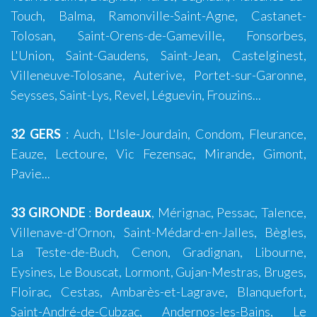
Touch
,
Balma
, Ramonville-Saint-Agne, Castanet-
Tolosan, Saint-Orens-de-Gameville, Fonsorbes,
L'Union,
Saint-Gaudens
, Saint-Jean, Castelginest,
Villeneuve-Tolosane, Auterive, Portet-sur-Garonne,
Seysses, Saint-Lys, Revel, Léguevin, Frouzins...
32 GERS
:
Auch
,
L'Isle-Jourdain
,
Condom
, Fleurance,
Eauze, Lectoure, Vic Fezensac, Mirande, Gimont,
Pavie...
33 GIRONDE
:
Bordeaux
,
Mérignac
,
Pessac
,
Talence
,
Villenave-d'Ornon
,
Saint-Médard-en-Jalles
,
Bègles
,
La Teste-de-Buch
,
Cenon
,
Gradignan
,
Libourne
,
Eysines
,
Le Bouscat
,
Lormont
,
Gujan-Mestras
,
Bruges
,
Floirac
,
Cestas
,
Ambarès-et-Lagrave
,
Blanquefort
,
Saint-André-de-Cubzac
,
Andernos-les-Bains
,
Le