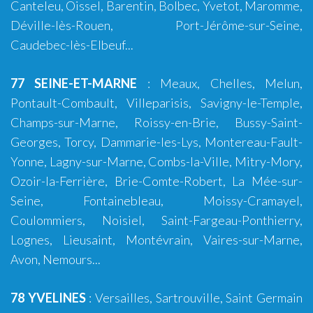
Canteleu, Oissel, Barentin, Bolbec, Yvetot, Maromme,
Déville-lès-Rouen, Port-Jérôme-sur-Seine,
Caudebec-lès-Elbeuf...
77 SEINE-ET-MARNE
:
Meaux
,
Chelles
,
Melun
,
Pontault-Combault
,
Villeparisis
,
Savigny-le-Temple
,
Champs-sur-Marne
,
Roissy-en-Brie
,
Bussy-Saint-
Georges
,
Torcy
,
Dammarie-les-Lys
,
Montereau-Fault-
Yonne
,
Lagny-sur-Marne
,
Combs-la-Ville
,
Mitry-Mory
,
Ozoir-la-Ferrière
,
Brie-Comte-Robert
,
La Mée-sur-
Seine
,
Fontainebleau
,
Moissy-Cramayel
,
Coulommiers
,
Noisiel
,
Saint-Fargeau-Ponthierry
,
Lognes
,
Lieusaint
,
Montévrain
,
Vaires-sur-Marne
,
Avon
,
Nemours
...
78 YVELINES
:
Versailles
, Sartrouville, Saint Germain