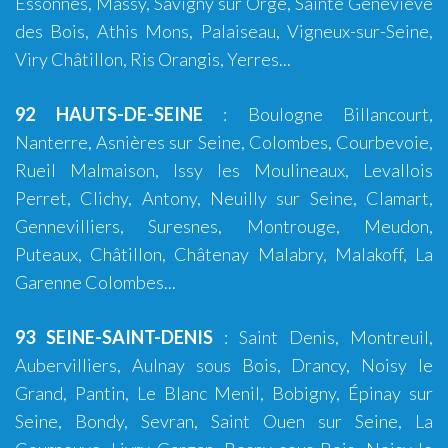
Essonnes, Massy, Savigny sur Orge, Sainte Geneviève
des Bois, Athis Mons, Palaiseau, Vigneux-sur-Seine,
Viry Châtillon, Ris Orangis, Yerres...
92 HAUTS-DE-SEINE
:
Boulogne Billancourt
,
Nanterre, Asnières sur Seine, Colombes, Courbevoie,
Rueil Malmaison, Issy les Moulineaux, Levallois
Perret, Clichy, Antony, Neuilly sur Seine, Clamart,
Gennevilliers, Suresnes, Montrouge, Meudon,
Puteaux, Châtillon, Châtenay Malabry, Malakoff, La
Garenne Colombes...
93 SEINE-SAINT-DENIS
:
Saint Denis
,
Montreuil
,
Aubervilliers, Aulnay sous Bois, Drancy, Noisy le
Grand, Pantin, Le Blanc Menil, Bobigny, Épinay sur
Seine, Bondy, Sevran, Saint Ouen sur Seine, La