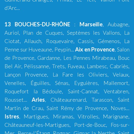
d'Arc...
13 BOUCHES-DU-RHÔNE
:
Marseille
,
Aubagne
,
Auriol
,
Plan de Cuques
,
Septèmes les Vallons
,
La
Ciotat
,
Allauch
,
Roquevaire
,
Cassis
,
Gémenos
,
La
Penne sur Huveaune
,
Peypin
...
Aix en Provence
,
Salon
de Provence
,
Gardanne
,
Les Pennes Mirabeau
,
Bouc
Bel Air
,
Pélissanne
,
Trets
,
Fuveau
,
Lambesc
,
Cabriès
,
Lançon Provence
,
La Fare les Oliviers
,
Velaux
,
Venelles
,
Éguilles
,
Sénas
,
Eyguières
,
Mallemort
,
Roquefort la Bédoule
,
Saint-Cannat
,
Ventabren
,
Rousset
...
Arles
,
Châteaurenard
,
Tarascon
,
Saint
Martin de Crau
,
Saint Rémy de Provence
,
Noves
...
Istres
,
Martigues
,
Miramas
,
Vitrolles
,
Marignane
,
Châteauneuf-les-Martigues
,
Port-de-Bouc
,
Fos-sur-
Mer
,
Berre-l'Étang
,
Rognac
,
Gignac la Nerthe
,
Saint