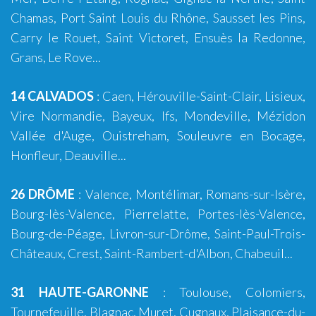
Chamas
,
Port Saint Louis du Rhône
,
Sausset les Pins
,
Carry le Rouet
,
Saint Victoret
,
Ensuès la Redonne
,
Grans
,
Le Rove
...
14 CALVADOS
:
Caen
,
Hérouville-Saint-Clair
,
Lisieux
,
Vire Normandie
,
Bayeux
,
Ifs
,
Mondeville
,
Mézidon
Vallée d'Auge
,
Ouistreham
,
Souleuvre en Bocage
,
Honfleur
,
Deauville
...
26 DRÔME
:
Valence
,
Montélimar
,
Romans-sur-Isère
,
Bourg-lès-Valence
,
Pierrelatte
,
Portes-lès-Valence
,
Bourg-de-Péage
,
Livron-sur-Drôme
,
Saint-Paul-Trois-
Châteaux
,
Crest
,
Saint-Rambert-d'Albon
,
Chabeuil
...
31 HAUTE-GARONNE
:
Toulouse
,
Colomiers
,
Tournefeuille
,
Blagnac
,
Muret
,
Cugnaux
,
Plaisance-du-