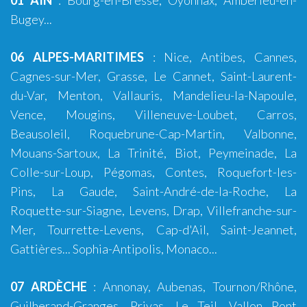
01 AIN
:
Bourg-en-Bresse
,
Oyonnax
,
Ambérieu-en-
Bugey
...
06 ALPES-MARITIMES
:
Nice
,
Antibes
,
Cannes
,
Cagnes-sur-Mer
,
Grasse
,
Le Cannet
,
Saint-Laurent-
du-Var
,
Menton
,
Vallauris
,
Mandelieu-la-Napoule
,
Vence
,
Mougins
,
Villeneuve-Loubet
,
Carros
,
Beausoleil, Roquebrune-Cap-Martin, Valbonne,
Mouans-Sartoux, La Trinité, Biot, Peymeinade, La
Colle-sur-Loup, Pégomas, Contes, Roquefort-les-
Pins, La Gaude, Saint-André-de-la-Roche, La
Roquette-sur-Siagne, Levens, Drap, Villefranche-sur-
Mer, Tourrette-Levens, Cap-d'Ail, Saint-Jeannet,
Gattières...
Sophia-Antipolis
,
Monaco
...
07 ARDÈCHE
:
Annonay
,
Aubenas
, Tournon/Rhône,
Guilherand-Granges, Privas, Le Teil, Vallon Pont