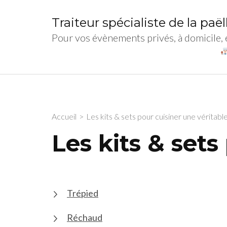
Traiteur spécialiste de la paë
Pour vos évènements privés, à domicile,
Accueil
>
Les kits & sets pour cuisiner une véritable
Les kits & sets
Trépied
Réchaud