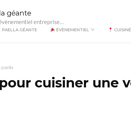
lla géante
 évènementiel entreprise…
PAELLA GÉANTE
ÉVÈNEMENTIEL
CUISINÉ
 paella
 pour cuisiner une v