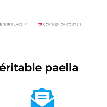
E SUR PLACE
COMBIEN ÇA COUTE ?
éritable paella