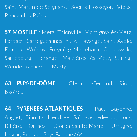
Saint-Martin-de-Seignanx
,
Soorts-Hossegor
,
Vieux-
Boucau-les-Bains
...
57 MOSELLE
:
Metz
,
Thionville
,
Montigny-lès-Metz
,
Forbach
,
Sarreguemines
,
Yutz
,
Hayange
, Saint-Avold,
Fameck, Woippy, Freyming-Merlebach, Creutzwald,
Sarrebourg, Florange, Maizières-lès-Metz, Stiring-
Wendel, Amnéville, Marly...
63 PUY-DE-DÔME
:
Clermont-Ferrand
,
Riom
,
Issoire
...
64 PYRÉNÉES-ATLANTIQUES
:
Pau
,
Bayonne
,
Anglet
,
Biarritz
,
Hendaye
,
Saint-Jean-de-Luz
,
Lons
,
Billère
,
Orthez
,
Oloron-Sainte-Marie
,
Urrugne
,
Lescar
,
Boucau
...
Pays Basque
/ 64