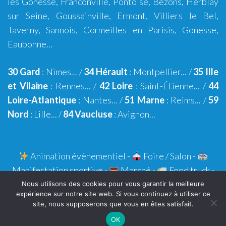
lès Gonesse
,
Franconville
,
Pontoise
,
Bezons
,
Herblay
sur Seine
,
Goussainville
,
Ermont
,
Villiers le Bel
,
Taverny
,
Sannois
,
Cormeilles en Parisis
,
Gonesse
,
Eaubonne
...
30 Gard
:
Nimes
... /
34 Hérault
:
Montpellier
... /
35 Ille
et Vilaine
:
Rennes
... /
42 Loire
:
Saint-Étienne
... /
44
Loire-Atlantique
:
Nantes
... /
51 Marne
:
Reims
... /
59
Nord
:
Lille
... /
84 Vaucluse
:
Avignon
...
Animation évènementiel
-
Foire / Salon -
Manifestation sportive -
Marché -
Food truck
-
Kit Paella
Nous utilisons des cookies pour vous garantir la meilleure
expérience sur notre site web. Si vous continuez à utiliser ce
TraiteurPaella.fr
:
Blog
-
Franchise
-
Partenaires
-
site, nous supposerons que vous en êtes satisfait.
Mentions légales
-
Contact
OK