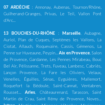
07 ARDÈCHE
:
Annonay
,
Aubenas
, Tournon/Rhône,
Guilherand-Granges, Privas, Le Teil, Vallon Pont
d'Arc...
13 BOUCHES-DU-RHÔNE
:
Marseille
,
Aubagne
,
Auriol
,
Plan de Cuques
,
Septèmes les Vallons
,
La
Ciotat
,
Allauch
,
Roquevaire
,
Cassis
,
Gémenos
,
La
Penne sur Huveaune
,
Peypin
...
Aix en Provence
,
Salon
de Provence
,
Gardanne
,
Les Pennes Mirabeau
,
Bouc
Bel Air
,
Pélissanne
,
Trets
,
Fuveau
,
Lambesc
,
Cabriès
,
Lançon Provence
,
La Fare les Oliviers
,
Velaux
,
Venelles
,
Éguilles
,
Sénas
,
Eyguières
,
Mallemort
,
Roquefort la Bédoule
,
Saint-Cannat
,
Ventabren
,
Rousset
...
Arles
,
Châteaurenard
,
Tarascon
,
Saint
Martin de Crau
,
Saint Rémy de Provence
,
Noves
...