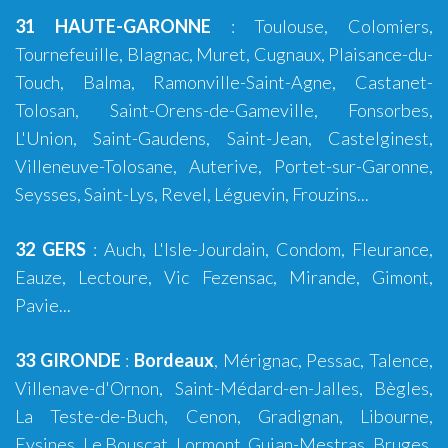
31 HAUTE-GARONNE
:
Toulouse
,
Colomiers
,
Tournefeuille
,
Blagnac
,
Muret
,
Cugnaux
,
Plaisance-du-
Touch
,
Balma
, Ramonville-Saint-Agne, Castanet-
Tolosan, Saint-Orens-de-Gameville, Fonsorbes,
L'Union,
Saint-Gaudens
, Saint-Jean, Castelginest,
Villeneuve-Tolosane, Auterive, Portet-sur-Garonne,
Seysses, Saint-Lys, Revel, Léguevin, Frouzins...
32 GERS
:
Auch
,
L'Isle-Jourdain
,
Condom
, Fleurance,
Eauze, Lectoure, Vic Fezensac, Mirande, Gimont,
Pavie...
33 GIRONDE
:
Bordeaux
,
Mérignac
,
Pessac
,
Talence
,
Villenave-d'Ornon
,
Saint-Médard-en-Jalles
,
Bègles
,
La Teste-de-Buch
,
Cenon
,
Gradignan
,
Libourne
,
Eysines
,
Le Bouscat
,
Lormont
,
Gujan-Mestras
,
Bruges
,