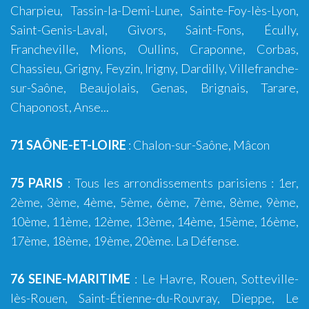
Charpieu
,
Tassin-la-Demi-Lune
,
Sainte-Foy-lès-Lyon
,
Saint-Genis-Laval
,
Givors
,
Saint-Fons
,
Écully
,
Francheville
,
Mions
,
Oullins
,
Craponne
,
Corbas
,
Chassieu
,
Grigny
,
Feyzin
,
Irigny
,
Dardilly
,
Villefranche-
sur-Saône
,
Beaujolais
,
Genas
,
Brignais
,
Tarare
,
Chaponost
,
Anse
...
71 SAÔNE-ET-LOIRE
:
Chalon-sur-Saône
,
Mâcon
75 PARIS
: Tous les arrondissements parisiens : 1er,
2ème, 3ème, 4ème,
5ème
, 6ème,
7ème
, 8ème, 9ème,
10ème
,
11ème
,
12ème
,
13ème
, 14ème,
15ème
, 16ème,
17ème, 18ème, 19ème,
20ème
. La Défense.
76 SEINE-MARITIME
:
Le Havre
,
Rouen
,
Sotteville-
lès-Rouen
,
Saint-Étienne-du-Rouvray
,
Dieppe
,
Le