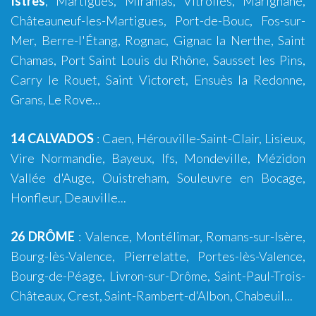
Istres
,
Martigues
,
Miramas
,
Vitrolles
,
Marignane
,
Châteauneuf-les-Martigues
,
Port-de-Bouc
,
Fos-sur-
Mer
,
Berre-l'Étang
,
Rognac
,
Gignac la Nerthe
,
Saint
Chamas
,
Port Saint Louis du Rhône
,
Sausset les Pins
,
Carry le Rouet
,
Saint Victoret
,
Ensuès la Redonne
,
Grans
,
Le Rove
...
14 CALVADOS
:
Caen
,
Hérouville-Saint-Clair
,
Lisieux
,
Vire Normandie
,
Bayeux
,
Ifs
,
Mondeville
,
Mézidon
Vallée d'Auge
,
Ouistreham
,
Souleuvre en Bocage
,
Honfleur
,
Deauville
...
26 DRÔME
:
Valence
,
Montélimar
,
Romans-sur-Isère
,
Bourg-lès-Valence
,
Pierrelatte
,
Portes-lès-Valence
,
Bourg-de-Péage
,
Livron-sur-Drôme
,
Saint-Paul-Trois-
Châteaux
,
Crest
,
Saint-Rambert-d'Albon
,
Chabeuil
...