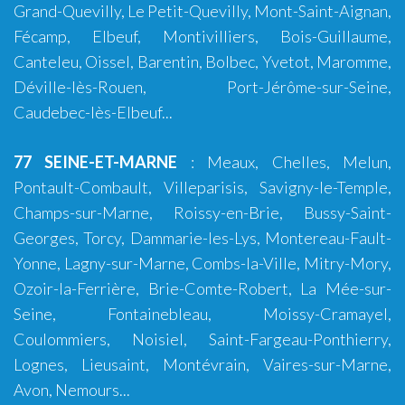
Grand-Quevilly
,
Le Petit-Quevilly
,
Mont-Saint-Aignan
,
Fécamp
,
Elbeuf
,
Montivilliers
,
Bois-Guillaume
,
Canteleu, Oissel, Barentin, Bolbec, Yvetot, Maromme,
Déville-lès-Rouen, Port-Jérôme-sur-Seine,
Caudebec-lès-Elbeuf...
77 SEINE-ET-MARNE
:
Meaux
,
Chelles
,
Melun
,
Pontault-Combault
,
Villeparisis
,
Savigny-le-Temple
,
Champs-sur-Marne
,
Roissy-en-Brie
,
Bussy-Saint-
Georges
,
Torcy
,
Dammarie-les-Lys
,
Montereau-Fault-
Yonne
,
Lagny-sur-Marne
,
Combs-la-Ville
,
Mitry-Mory
,
Ozoir-la-Ferrière
,
Brie-Comte-Robert
,
La Mée-sur-
Seine
,
Fontainebleau
,
Moissy-Cramayel
,
Coulommiers
,
Noisiel
,
Saint-Fargeau-Ponthierry
,
Lognes
,
Lieusaint
,
Montévrain
,
Vaires-sur-Marne
,
Avon
,
Nemours
...