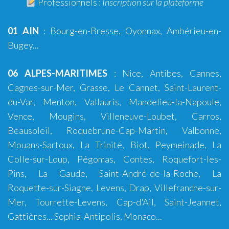
Professionnels :
Inscription sur la plateforme
01 AIN
:
Bourg-en-Bresse
,
Oyonnax
,
Ambérieu-en-
Bugey
...
06 ALPES-MARITIMES
:
Nice
,
Antibes
,
Cannes
,
Cagnes-sur-Mer
,
Grasse
,
Le Cannet
,
Saint-Laurent-
du-Var
,
Menton
,
Vallauris
,
Mandelieu-la-Napoule
,
Vence
,
Mougins
,
Villeneuve-Loubet
,
Carros
,
Beausoleil, Roquebrune-Cap-Martin, Valbonne,
Mouans-Sartoux, La Trinité, Biot, Peymeinade, La
Colle-sur-Loup, Pégomas, Contes, Roquefort-les-
Pins, La Gaude, Saint-André-de-la-Roche, La
Roquette-sur-Siagne, Levens, Drap, Villefranche-sur-
Mer, Tourrette-Levens, Cap-d'Ail, Saint-Jeannet,
Gattières...
Sophia-Antipolis
,
Monaco
...