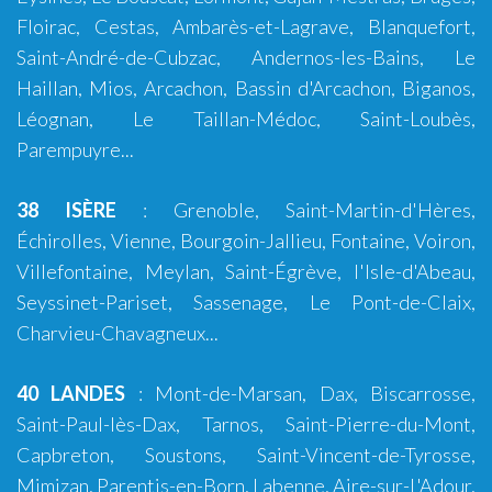
Floirac
,
Cestas
,
Ambarès-et-Lagrave
,
Blanquefort
,
Saint-André-de-Cubzac
,
Andernos-les-Bains
,
Le
Haillan
,
Mios
,
Arcachon
,
Bassin d'Arcachon
,
Biganos
,
Léognan
,
Le Taillan-Médoc
,
Saint-Loubès
,
Parempuyre
...
38 ISÈRE
:
Grenoble
, Saint-Martin-d'Hères,
Échirolles,
Vienne
,
Bourgoin-Jallieu
, Fontaine,
Voiron
,
Villefontaine, Meylan, Saint-Égrève, l'Isle-d'Abeau,
Seyssinet-Pariset, Sassenage, Le Pont-de-Claix,
Charvieu-Chavagneux...
40 LANDES
:
Mont-de-Marsan
,
Dax
,
Biscarrosse
,
Saint-Paul-lès-Dax
,
Tarnos
,
Saint-Pierre-du-Mont
,
Capbreton
,
Soustons
,
Saint-Vincent-de-Tyrosse
,
Mimizan
,
Parentis-en-Born
,
Labenne
,
Aire-sur-L'Adour
,