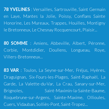
78 YVELINES
:
Versailles
, Sartrouville, Saint Germain
en Laye, Mantes la Jolie, Poissy, Conflans Sainte
Honorine, Les Mureaux, Trappes, Houilles, Montigny
le Bretonneux, Le Chesnay Rocquencourt, Plaisir...
80 SOMME
:
Amiens
,
Abbeville
,
Albert
,
Péronne
,
Corbie
,
Montdidier
,
Doullens
,
Longueau
,
Roye
,
Villers-Bretonneux
...
83 VAR
:
Toulon
,
La Seyne-sur-Mer
,
Fréjus
,
Hyères
,
Draguignan
,
Six-Fours-les-Plages
,
Saint-Raphaël
,
La
Garde
,
La Valette-du-Var
,
La Crau
,
Sanary-sur-Mer
,
Brignoles
,
Saint-Maximin-la-Sainte-Baume
,
Roquebrune-sur-Argens
,
Sainte-Maxime
,
Ollioules
,
Cuers
,
Vidauban
, Solliès-Pont,
Saint-Tropez
...