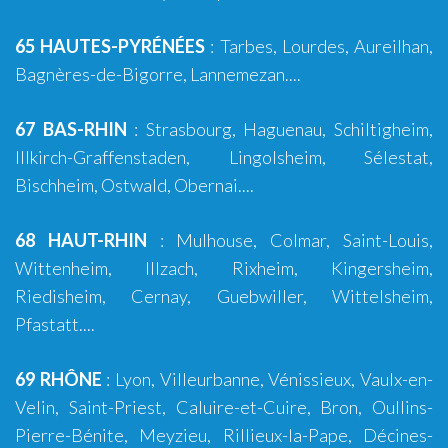
65 HAUTES-PYRÉNÉES
:
Tarbes
,
Lourdes
, Aureilhan,
Bagnères-de-Bigorre
, Lannemezan....
67 BAS-RHIN
:
Strasbourg
,
Haguenau
,
Schiltigheim
,
Illkirch-Graffenstaden
,
Lingolsheim
, Sélestat,
Bischheim, Ostwald, Obernai....
68 HAUT-RHIN
:
Mulhouse
,
Colmar
,
Saint-Louis
,
Wittenheim
,
Illzach
,
Rixheim
,
Kingersheim
,
Riedisheim
, Cernay, Guebwiller, Wittelsheim,
Pfastatt....
69 RHÔNE
:
Lyon
,
Villeurbanne
,
Vénissieux
,
Vaulx-en-
Velin
,
Saint-Priest
,
Caluire-et-Cuire
,
Bron
, Oullins-
Pierre-Bénite,
Meyzieu
,
Rillieux-la-Pape
,
Décines-